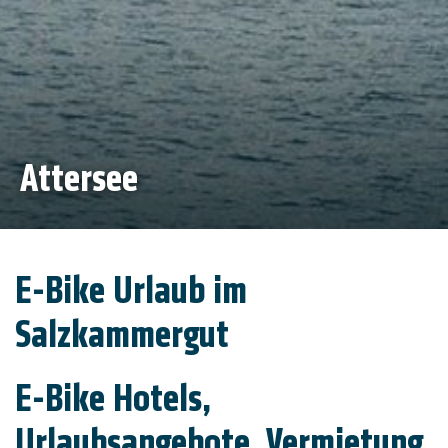
Hallstatt im Salzkammergut
Attersee
E-Bike Urlaub im
Salzkammergut
E-Bike Hotels,
Urlaubsangebote, Vermietung