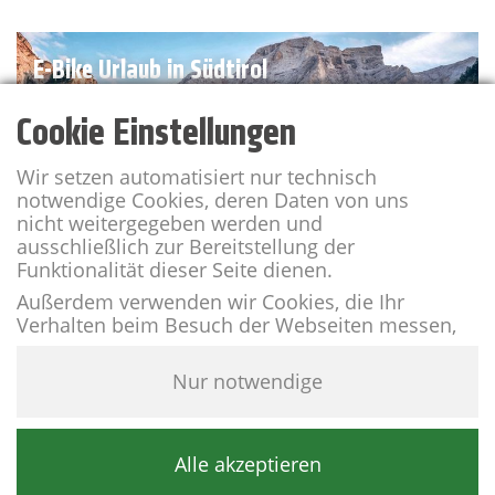
E-Bike Urlaub in Südtirol
Cookie Einstellungen
Wir setzen automatisiert nur technisch
notwendige Cookies, deren Daten von uns
nicht weitergegeben werden und
ausschließlich zur Bereitstellung der
Funktionalität dieser Seite dienen.
E-Bike Urlaub planen
Außerdem verwenden wir Cookies, die Ihr
Verhalten beim Besuch der Webseiten messen,
um das Interesse unserer Besucher besser
kennen zu lernen. Wir erheben dabei nur
Nur notwendige
pseudonyme Daten, eine Identifikation Ihrer
Person erfolgt nicht.
Weitere Informationen finden Sie in unserer
E-Bike Urlaub im Bayrischen Wald
Alle akzeptieren
.
Datenschutzerklärung