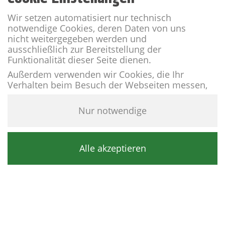
Wir setzen automatisiert nur technisch
notwendige Cookies, deren Daten von uns
nicht weitergegeben werden und
ausschließlich zur Bereitstellung der
Funktionalität dieser Seite dienen.
Außerdem verwenden wir Cookies, die Ihr
Verhalten beim Besuch der Webseiten messen,
um das Interesse unserer Besucher besser
kennen zu lernen. Wir erheben dabei nur
Nur notwendige
pseudonyme Daten, eine Identifikation Ihrer
Person erfolgt nicht.
Weitere Informationen finden Sie in unserer
Alle akzeptieren
.
Datenschutzerklärung
Details
****KOSIS Sports Lifestyle Hotel
Tirol, Österreich
Dorfplatz 2