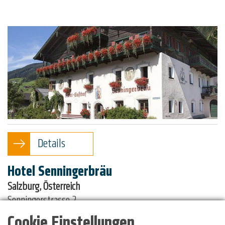
Details
Hotel Senningerbräu
Salzburg, Österreich
Senningerstrasse 2
5733 Bramberg am Wildkogel
Cookie Einstellungen